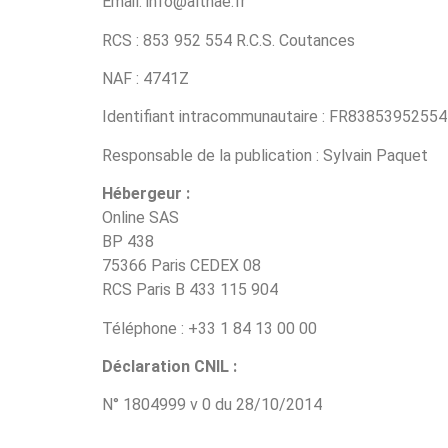
Email: info@althae.fr
RCS : 853 952 554 R.C.S. Coutances
NAF : 4741Z
Identifiant intracommunautaire : FR83853952554
Responsable de la publication : Sylvain Paquet
Hébergeur :
Online SAS
BP 438
75366 Paris CEDEX 08
RCS Paris B 433 115 904
Téléphone : +33 1 84 13 00 00
Déclaration CNIL :
N° 1804999 v 0 du 28/10/2014