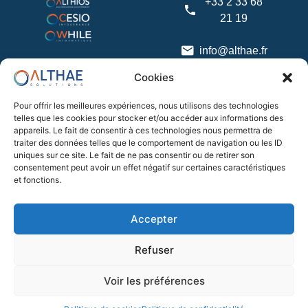
+33 2 33 68
21 19
info@althae.fr
Cookies
Parc
d'Activités
Pour offrir les meilleures expériences, nous utilisons des technologies
La Croix
telles que les cookies pour stocker et/ou accéder aux informations des
appareils. Le fait de consentir à ces technologies nous permettra de
Vincent,
traiter des données telles que le comportement de navigation ou les ID
50240 Saint-
uniques sur ce site. Le fait de ne pas consentir ou de retirer son
James
consentement peut avoir un effet négatif sur certaines caractéristiques
et fonctions.
1020 Route
du Croissant
Accepter
50380 Saint-
Pair-sur-Mer
Refuser
Voir les préférences
Mentions légales
Politique de confidentialité
Althae Solution ©